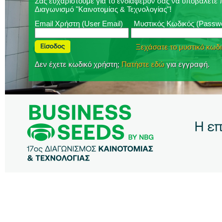
Σας ευχαριστούμε για το ενδιαφέρον σας να υποβάλετε
Διαγωνισμό "Καινοτομίας & Τεχνολογίας"!
Email Χρήστη (User Email)
Μυστικός Κωδικός (Passw
Ξεχάσατε το μυστικό κωδι
Δεν έχετε κωδικό χρήστη;
Πατήστε εδώ
για εγγραφή.